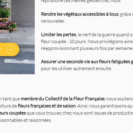
reproduire ces mêmes gestes chez vous.
Rendre les végétaux accessibles à tous
,
grâce 
renouvelée.
Limiter les pertes
,
le nerf de la guerre quand 
fleur coupée : 10 jours.
Nous privilégions ainsi
réapprovisionnant plusieurs fois par semaine
P
Assurer une seconde vie aux fleurs fatiguées g
pour les utiliser autrement ensuite.
n tant que
m
embre du Collectif de la Fleur Française
​, nous soute
ulture de
fleurs françaises et de saison
. Ainsi, nous garantissons qu
leurs coupées
que vous trouvez chez nous sont issues de productio
aisonnables et raisonnées.