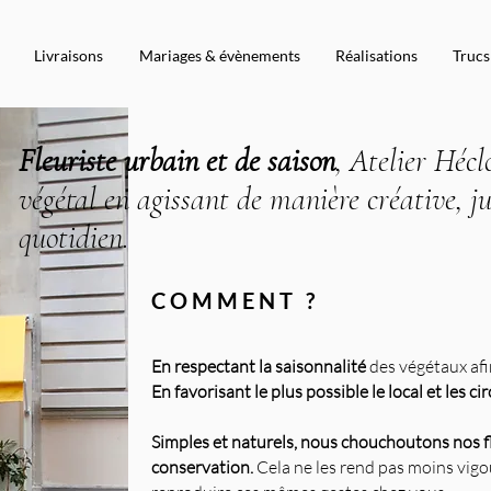
Livraisons
Mariages & évènements
Réalisations
Trucs
Fleuriste urbain et de saison
, Atelier Hécl
végétal en agissant de manière créative, ju
quotidien.
COMMENT ?
En respectant
la saisonnalité
des végétaux
af
En favorisant
le plus possible
le local et les ci
Simples et naturels, nous chouchoutons nos f
conservation
.
Cela ne les rend pas moins vigour