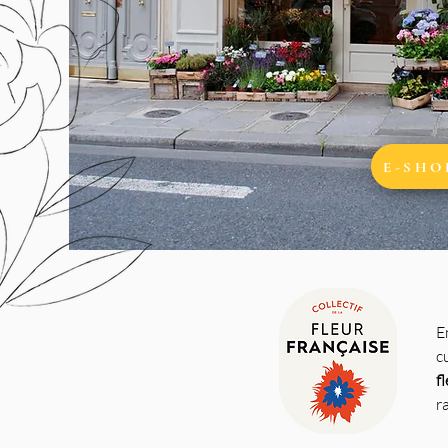
E-SHO
E
c
f
r